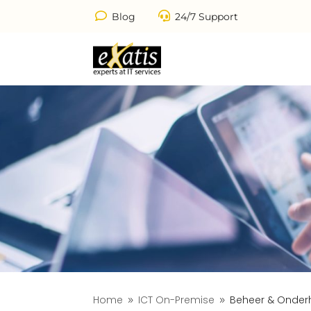
ON-PR
Blog
24/7 Support
Home
ICT On-Premise
Beheer & Onde
9
9