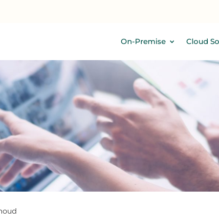
EMISE
CLOUD SOLUTIONS
SERVICES
CONTACT
On-Premise
Cloud So
rhoud