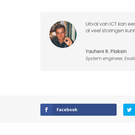
Uitval van ICT kan e
al veel storingen kun
Yauheni R. Plaksin
System engineer
,
Exati
Facebook