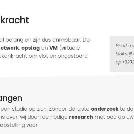
nkracht
aal belang en zijn dus onmisbaar. De
Heeft u 
netwerk
,
opslag
en
VM
(virtuele
Mail vrij
rekenkracht om vlot en ongestoord
op:
+323
vangen
 een studie op zich. Zonder de juiste
onderzoek
te do
ns over, wij doen de nodige
research
met oog op u
opstelling voor.