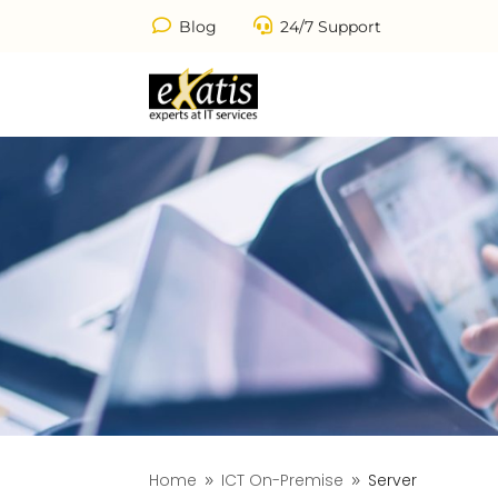
ON-PR
Blog
24/7 Support
Home
ICT On-Premise
Server
9
9